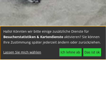
Hallo! Könnten wir bitte einige zusätzliche Dienste für
Besucherstatistiken & Kartendienste
aktivieren? Sie können
Ihre Zustimmung später jederzeit ändern oder zurückziehen.
Lassen Sie mich wählen
Ich lehne ab
Das ist ok
Die Bergmeister Leuchten
Für unser Team suchen wir
GmbH ist ein
derzeit Verstärkung.
mittelständischer
Haben wir Dein Interesse
Handwerksbetrieb mit einer
geweckt? Dann melde Dich
über 40-jährigen, sehr
gerne bei uns oder sende
erfolgreichen
uns Deine Bewerbung per
Firmengeschichte. Wir stellen
Post oder Mail an: