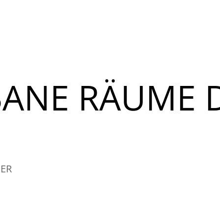
BANE RÄUME 
GER