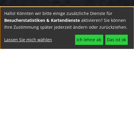
Hallo! Könnten wir bitte einige zusätzliche Dienste für
Besucherstatistiken & Kartendienste
aktivieren? Sie können
PROJEKTJAHR
Ihre Zustimmung später jederzeit ändern oder zurückziehen.
2017
Lassen Sie mich wählen
Ich lehne ab
Das ist ok