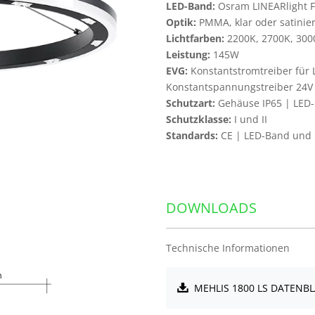
LED-Band:
Osram LINEARlight FL
Optik:
PMMA, klar oder satinier
Lichtfarben:
2200K, 2700K, 3000
Leistung:
145W
EVG:
Konstantstromtreiber für
Konstantspannungstreiber 24V
Schutzart:
Gehäuse IP65 | LED-
Schutzklasse:
I und II
Standards:
CE | LED-Band und L
DOWNLOADS
Technische Informationen
MEHLIS 1800 LS DATENB