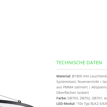
TECHNISCHE DATEN
Material:
Ø1800 mm Leuchtenko
Systemmast, feuerverzinkt + la
aus PMMA satiniert | Abspannu
Oberflächen lackiert
Farbe:
DB703, DB702, DB701, we
LED-Modul:
“10x Typ BLK2-5/6/8