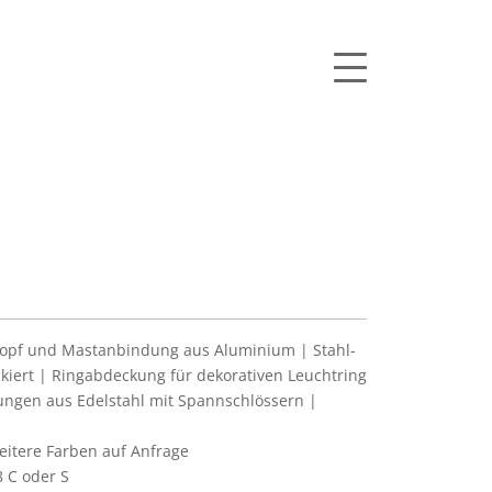
pf und Mastanbindung aus Aluminium | Stahl-
ckiert | Ringabdeckung für dekorativen Leuchtring
ngen aus Edelstahl mit Spannschlössern |
itere Farben auf Anfrage
 C oder S