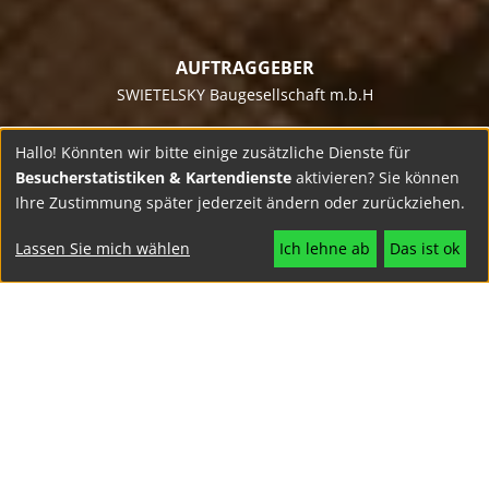
AUFTRAGGEBER
SWIETELSKY Baugesellschaft m.b.H
Hallo! Könnten wir bitte einige zusätzliche Dienste für
Besucherstatistiken & Kartendienste
aktivieren? Sie können
PROJEKTJAHR
Ihre Zustimmung später jederzeit ändern oder zurückziehen.
2023
Lassen Sie mich wählen
Ich lehne ab
Das ist ok